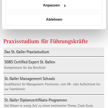
Certified Experts oder eines akademischen Abschlusses
Anpassen
„Executive MBA in General Management“ weiterentwickeln.
Siehe dazu die St. Galler Weiterbildungs-Pyramide:
Ablehnen
www.sgbs.ch/pyramide
und für das Upgrade zu EMBA:
www.sgbs.ch/upgrade
Praxisstudium für Führungskräfte
Das St. Galler Praxisstudium
SGBS Certified Expert St. Gallen
Kompetenzen für das Berufsziel
St. Galler Management Schools
Qualifikation für Management-Positionen, vom VR- oder Aufsichtsrat bis
zur Teamleiterin
St. Galler Diplom­zertifikats-Programme
Viel Wissen in wenig Zeit zu einem bestimmten Thema. Crash Kurse.