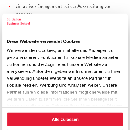
ein aktives Engagement bei der Ausarbeitung von
Analysen,
dem Erkennen von Handlungsbedarf,
dem Finden geeigneter Lösungsoptionen,
der Fähigkeit, zu bewerten und eine erfolgversprechende
Diese Webseite verwendet Cookies
Auswahl zu treffen,
Wir verwenden Cookies, um Inhalte und Anzeigen zu
der Formulierung des gewählten Konzepts,
personalisieren, Funktionen für soziale Medien anbieten
der Planung der Ressourcen, Kompetenzen und des
zu können und die Zugriffe auf unsere Website zu
optimalen Vorgehens bei der Implementierung.
analysieren. Außerdem geben wir Informationen zu Ihrer
Verwendung unserer Website an unsere Partner für
soziale Medien, Werbung und Analysen weiter. Unsere
Upgrade – St. Galler Weiterbildungs-
Partner führen diese Informationen möglicherweise mit
Pyramide
weiteren Daten zusammen, die Sie ihnen bereitgestellt
haben oder die sie im Rahmen Ihrer Nutzung der Dienste
Wer ein Management Certificate Programm der St. Gallen
gesammelt haben.
Business School erfolgreich absolviert, kann sich in den
Alle zulassen
folgenden Jahren Schritt für Schritt in Richtung eines SGBS