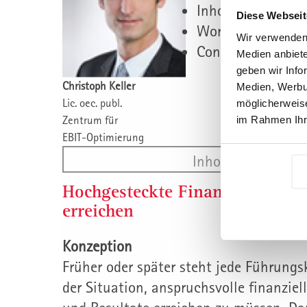
Inhouse Veranst
Diese Webseit
Workshops, Coach
Wir verwenden 
Consulting, Unt
Medien anbiete
geben wir Info
Christoph Keller
Medien, Werbun
Lic. oec. publ.
möglicherweise
Zentrum für
im Rahmen Ihr
EBIT-Optimierung
Inhouse
Hochgesteckte Finanzielle Resul
erreichen
Konzeption
Früher oder später steht jede Führungsk
der Situation, anspruchsvolle finanziell