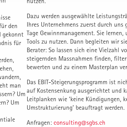
ann
nutzen.
Dazu werden ausgewählte Leistungstr
isse
Ihres Unternehmens zuerst durch uns g
 für den
Tage Gewinnmanagement. Sie lernen, 
nd gekonnt
Tools zu nutzen. Dann begleiten wir sie
dnis für
Berater: So lassen sich eine Vielzahl 
steigernden Massnahmen finden, filter
erden,
bewerten und zu einem Masterplan ver
ehen,
wandern,
Das EBIT-Steigerungsprogramm ist nic
geht man
auf Kostensenkung ausgerichtet und 
essern? Um
Leitplanken wie ‘keine Kündigungen, k
gern? Um
Umstrukturierung’ beauftragt werden.
ntiale
Anfragen:
consulting@sgbs.ch