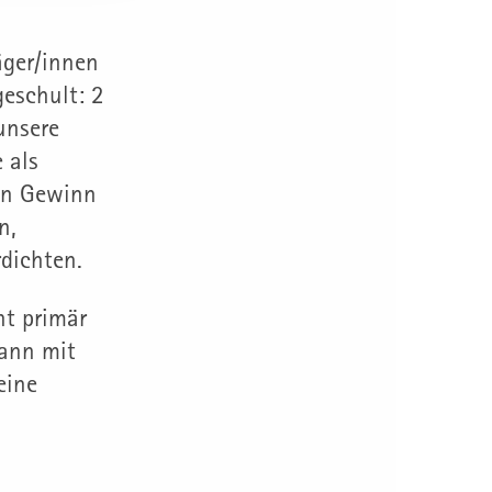
äger/innen
eschult: 2
unsere
 als
von Gewinn
n,
dichten.
ht primär
kann mit
eine