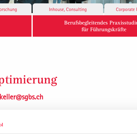
Forschung
Inhouse, Consulting
Corporate 
Berufsbegleitendes Praxisstud
für Führungskräfte
ptimierung
.keller@sgbs.ch
t. Gallen Business School sind nach Themen geglie
inzelnen Kompetenzbereiche (Zentren) sind die di
nen für eine Reihe von Dienstleistungen: