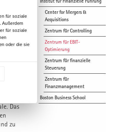
Institut für Finanzielle Führung
Center for Mergers &
n für soziale
Acquisitions
n. Außerdem
r für soziale
Zentrum für Controlling
nen
Zentrum für EBIT-
n oder die sie
Optimierung
Zentrum für finanzielle
Steuerung
Zentrum für
mm
Finanzmanagement
n
Boston Business School
le. Das
len
und zu