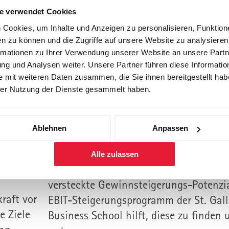
altungen, Management Development
e verwendet Cookies
ing, Personalisiertes Wissen
Cookies, um Inhalte und Anzeigen zu personalisieren, Funktione
ernehmensberatung
n zu können und die Zugriffe auf unsere Website zu analysiere
rmationen zu Ihrer Verwendung unserer Website an unsere Partne
g und Analysen weiter. Unsere Partner führen diese Informatio
 mit weiteren Daten zusammen, die Sie ihnen bereitgestellt habe
er Nutzung der Dienste gesammelt haben.
Consulting
Ablehnen
Anpassen
tate
Das EBIT-Steigerungs-Progra
Alle zulassen
In fast allen Unternehmen schlummer
versteckte Gewinnsteigerungs-Potenzia
raft vor
EBIT-Steigerungsprogramm der St. Gal
e Ziele
Business School hilft, diese zu finden 