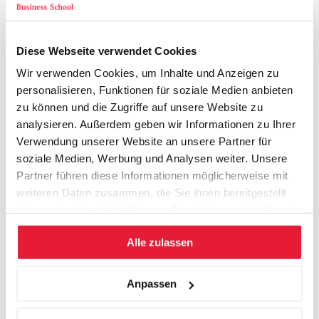
System-Denken
Unternehmer denken vernetzt und ganzheitlich. Sie
wollen Gewinne steigern, ohne die Investitionen in die
Diese Webseite verwendet Cookies
Zukunft abzuwürgen. Sie wollen das Tagesgeschäft
optimieren, ohne die strategisch wichtigen Aufgaben zu
Wir verwenden Cookies, um Inhalte und Anzeigen zu
personalisieren, Funktionen für soziale Medien anbieten
vernachlässigen. Sie bauen Nachwuchskräfte auf,
zu können und die Zugriffe auf unsere Website zu
begeistern für Visionen und Ziele, und kümmern sich um
analysieren. Außerdem geben wir Informationen zu Ihrer
Kultur, Strukturen und Prozesse.
Verwendung unserer Website an unsere Partner für
Sozial- und Umwelt-Denken
soziale Medien, Werbung und Analysen weiter. Unsere
Wirkliche Unternehmer nehmen ihre soziale
Partner führen diese Informationen möglicherweise mit
Verantwortung ernst. Sie sehen das Geschäft nicht als
weiteren Daten zusammen, die Sie ihnen bereitgestellt
eine Geldvermehrungs- Maschine und setzen
haben oder die sie im Rahmen Ihrer Nutzung der Dienste
ethisch/moralische Wertmassstäbe.
gesammelt haben.
Wert-Denken
Alle zulassen
Unternehmer wollen den Wert ihrer Unternehmung
steigern. Nicht kurzfristig spekulativ, aber nachhaltig.
Anpassen
Zellteilung
Die wohl wichtigste Fähigkeit von Unternehmern ist es