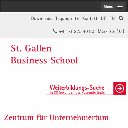
Menu
Downloads
Tagungsorte
Kontakt
DE
EN
+41 71 225 40 80
Merkliste (
0
)
St. Gallen
Business School
Weiterbildungs-Suche
In 30 Sekunden das Passende finden
Zentrum für Unternehmertum