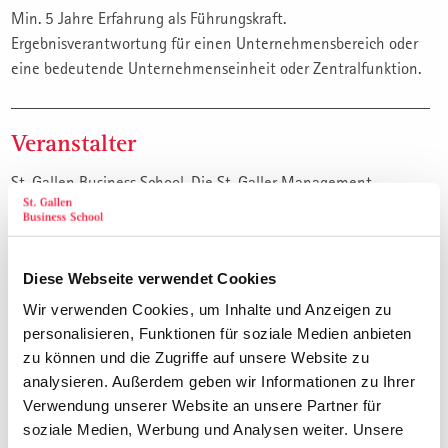
Min. 5 Jahre Erfahrung als Führungskraft.
Ergebnisverantwortung für einen Unternehmensbereich oder
eine bedeutende Unternehmenseinheit oder Zentralfunktion.
Veranstalter
St. Gallen Business School. Die St. Galler Management
Weiterbildung für die Praxis. Qualität seit über 40 Jahren.
Themen
Diese Webseite verwendet Cookies
Wir verwenden Cookies, um Inhalte und Anzeigen zu
Total 26 Seminar-/Präsenztage, verteilt auf 8
personalisieren, Funktionen für soziale Medien anbieten
Durchführungen:
zu können und die Zugriffe auf unsere Website zu
Strategisches Management
analysieren. Außerdem geben wir Informationen zu Ihrer
Details siehe:
www.sgbs.ch/31
Verwendung unserer Website an unsere Partner für
Hochleistungsorganisation
soziale Medien, Werbung und Analysen weiter. Unsere
Details siehe:
www.sgbs.ch/32