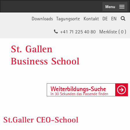
Menu
Downloads
Tagungsorte
Kontakt
DE
EN
+41 71 225 40 80
Merkliste (
0
)
St. Gallen
Business School
Weiterbildungs-Suche
In 30 Sekunden das Passende finden
St.Galler CEO-School