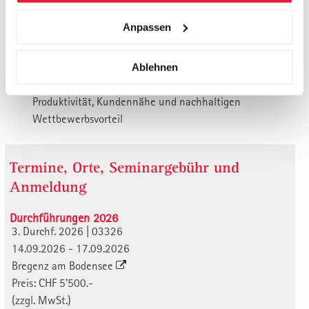
operative Exzellenz
Anpassen
Wie Führungskräfte Instabilität, Disruption und neue
Risiken früh erkennen und in Handlungsfähigkeit
übersetzen
Ablehnen
KI als Verstärker nutzen: für Geschwindigkeit, Szenarien,
Produktivität, Kundennähe und nachhaltigen
Wettbewerbsvorteil
Termine, Orte, Seminargebühr und
Anmeldung
Durchführungen 2026
3. Durchf. 2026 | 03326
14.09.2026 - 17.09.2026
Bregenz am Bodensee
Preis: CHF 5'500.-
(zzgl. MwSt.)