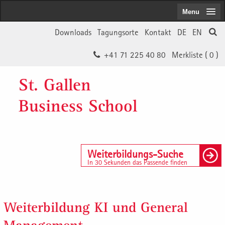
Menu
Downloads
Tagungsorte
Kontakt
DE
EN
+41 71 225 40 80
Merkliste (
0
)
St. Gallen
Business School
Weiterbildungs-Suche
In 30 Sekunden das Passende finden
Weiterbildung KI und General