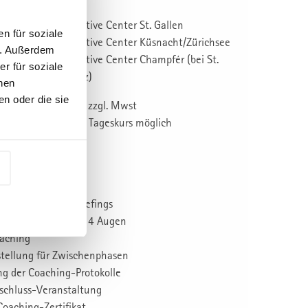
Executive Center St. Gallen
n für soziale
Executive Center Küsnacht/Zürichsee
n. Außerdem
Executive Center Champfér (bei St.
r für soziale
Moritz)
nen
n oder die sie
CHF 9‘900.- zzgl. Mwst
in Euro zum Tageskurs möglich
dteile:
les Einzel-Coaching
neter SBGS-Coach
, auf Basis Ihres Briefings
tag Coaching unter 4 Augen
aching
tellung für Zwischenphasen
g der Coaching-Protokolle
schluss-Veranstaltung
 Coaching-Zertifikat