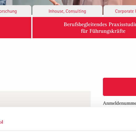
Forschung
Inhouse, Consulting
Corporate 
Berufsbegleitendes Praxisstud
für Führungskräfte
Anmeldenumme
Termine:
Orte:
ROZESSTREU, ZU WENIG AGIL UND