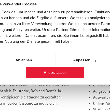
e verwendet Cookies
t Routineprozessen und Mitarbeitende mit
Cookies, um Inhalte und Anzeigen zu personalisieren, Funktione
neuen Geschäftsmodellen beschäftigen
n zu können und die Zugriffe auf unsere Website zu analysiere
rmationen zu Ihrer Verwendung unserer Website an unsere Partne
 Wie manage ich die Dualität der
g und Analysen weiter. Unsere Partner führen diese Informatio
 mit weiteren Daten zusammen, die Sie ihnen bereitgestellt habe
Gebühr:
er Nutzung der Dienste gesammelt haben.
Leistungsbestan
schnelle Reaktionszeiten, kurze
Individuel
Ablehnen
Anpassen
ritäten und Expertenwissen. Unternehmen
Bestgeeig
ineaufgaben: Klare Hierarchien,
Individuell
Alle zulassen
e Toleranz in den Prozessabläufen.
1 Präsenz
 Welten sind Duale Betriebssysteme. Viele
Online-Co
iele Fallstricke, Do ́s and Dont ́s. In
Aufgabens
konzipieren, sie atmend zu gestalten,
Auswertun
er in beiden Systeme zu motivieren.
Online-Ab
St. Galler