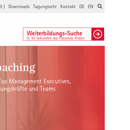
0
)
Downloads
Tagungsorte
Kontakt
DE
EN
Weiterbildungs-Suche
In 30 Sekunden das Passende finden