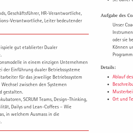
nds, Geschäftsführer, HR-Verantwortliche,
Aufgabe des Co
ions-Verantwortliche, Leiter bedeutender
Unser Coac
Instrument
oder sie b
Können und
spiele gut etablierter Dualer
Programms
.
ionsmodelle in einem einzigen Unternehmen
Details:
bei der Einführung dualer Betriebssysteme
Ablauf de
tarbeiter für das jeweilige Betriebssystem
Beschreibu
 Wechsel zwischen den Systemen
Musterbeis
 gestalten.
Ort und T
nkubatoren, SCRUM Teams, Design-Thinking,
lität, Dailys und Lean-Coffees – Wie
was, in welchem Ausmass in die
.