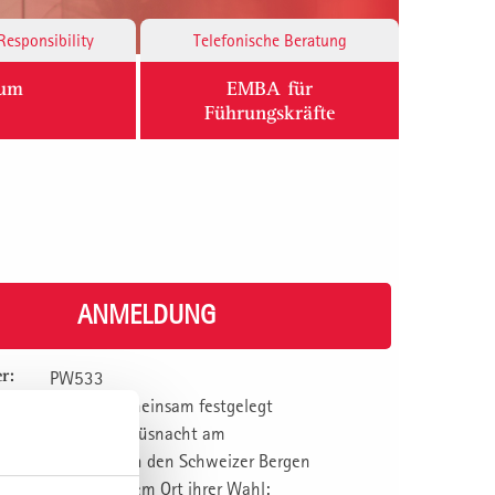
Responsibility
Telefonische Beratung
ium
EMBA für
Führungskräfte
ANMELDUNG
r:
PW533
werden gemeinsam festgelegt
St. Gallen, Küsnacht am
Zürichsee, in den Schweizer Bergen
oder an einem Ort ihrer Wahl: