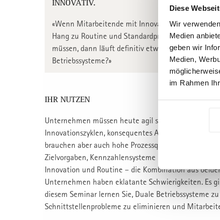
INNOVATIV.
Diese Webseit
«Wenn Mitarbeitende mit Innovationskraft sich mi
Wir verwenden 
Hang zu Routine und Standardprozessen sich mit 
Medien anbiete
geben wir Info
müssen, dann läuft definitiv etwas aus dem Ruder.
Medien, Werbun
Betriebssysteme?»
möglicherweise
im Rahmen Ihr
IHR NUTZEN
Unternehmen müssen heute agil sein. Gefordert sind 
Innovationszyklen, konsequentes Arbeiten nach Prio
brauchen aber auch hohe Prozessqualität in den Rout
Zielvorgaben, Kennzahlensysteme und wenig oder kein
Innovation und Routine – die Kombination aus beiden
Unternehmen haben eklatante Schwierigkeiten. Es gibt v
diesem Seminar lernen Sie, Duale Betriebssysteme zu 
Schnittstellenprobleme zu eliminieren und Mitarbeit