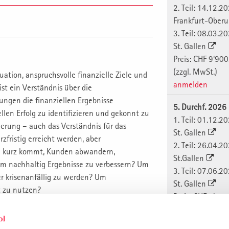
2. Teil: 14.12.2
Frankfurt-Oberu
3. Teil: 08.03.2
St. Gallen
Preis: CHF 9'900
(zzgl. MwSt.)
uation, anspruchsvolle finanzielle Ziele und
anmelden
st ein Verständnis über die
ngen die finanziellen Ergebnisse
5. Durchf. 2026
iellen Erfolg zu identifizieren und gekonnt zu
1. Teil: 01.12.2
ierung – auch das Verständnis für das
St. Gallen
zfristig erreicht werden, aber
2. Teil: 26.04.2
zu kurz kommt, Kunden abwandern,
St.Gallen
um nachhaltig Ergebnisse zu verbessern? Um
3. Teil: 07.06.2
er krisenanfällig zu werden? Um
St. Gallen
t zu nutzen?
Preis: CHF 9'900
(zzgl. MwSt.)
anmelden