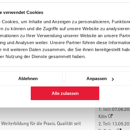
Durchführunge
e verwendet Cookies
Cookies, um Inhalte und Anzeigen zu personalisieren, Funktione
1. Durchf. 2027
n zu können und die Zugriffe auf unsere Website zu analysiere
ng.
1. Teil: 22.02.2
rmationen zu Ihrer Verwendung unserer Website an unsere Partne
Davos
g und Analysen weiter. Unsere Partner führen diese Informatio
2. Teil: 26.04.2
 mit weiteren Daten zusammen, die Sie ihnen bereitgestellt habe
St.Gallen
er Nutzung der Dienste gesammelt haben.
3. Teil: 07.06.2
St. Gallen
Preis: CHF 9'900
Ablehnen
Anpassen
(zzgl. MwSt.)
Budgets ohne grössere Ausbildung in der
anmelden
Alle zulassen
2. Durchf. 2027
1. Teil: 07.06.2
Köln
Weiterbildung für die Praxis. Qualität seit
2. Teil: 13.09.2