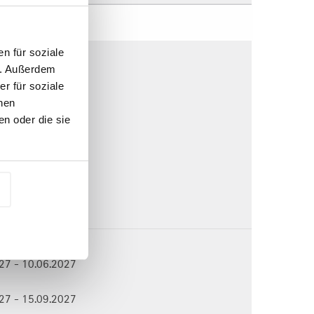
n 2027
n für soziale
 | AV5117
n. Außerdem
027 - 25.02.2027
r für soziale
nen
027 - 28.04.2027
n oder die sie
027 - 08.06.2027
.-
 | AV5127
027 - 10.06.2027
027 - 15.09.2027