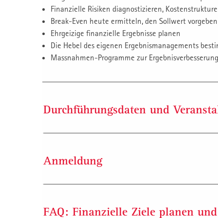
Finanzielle Risiken diagnostizieren, Kostenstruktu
Break-Even heute ermitteln, den Sollwert vorgeben
Ehrgeizige finanzielle Ergebnisse planen
Die Hebel des eigenen Ergebnismanagements bes
Massnahmen-Programme zur Ergebnisverbesserung
Durchführungsdaten und Veransta
Durchführungsdaten
Anmeldung
Dauer: 9 Tage
Gebühr: CHF 9’900.- zzgl. Mwst
Rechnungsstellung in Euro möglich
Anmeldung per Internet:
Termine: siehe Anmeldedaten
Melden Sie sich durch Klick auf die ausgewählte 
FAQ: Finanzielle Ziele planen und 
Veranstaltungsorte