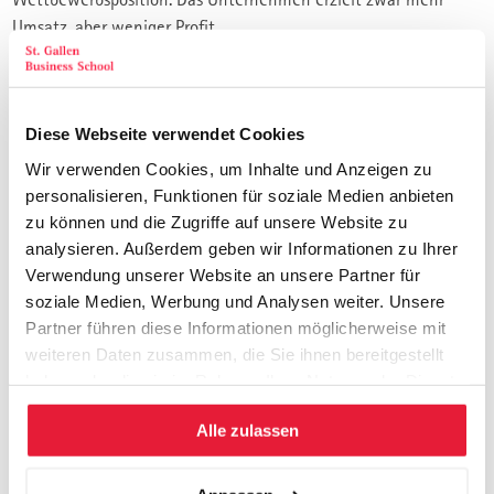
Umsatz, aber weniger Profit.
Die neue Strategie
Hier braucht es eine neue Strategie. Sie soll Antworten zu
Diese Webseite verwendet Cookies
folgenden Fragen liefern:
Wir verwenden Cookies, um Inhalte und Anzeigen zu
Welches Geschäft wollen wir in Zukunft massiv ausbauen,
personalisieren, Funktionen für soziale Medien anbieten
weil wir starke, rentable Marktpositionen in attraktiven
zu können und die Zugriffe auf unsere Website zu
Märkten sichern und
analysieren. Außerdem geben wir Informationen zu Ihrer
erweitern oder aufbauen können?
Verwendung unserer Website an unsere Partner für
Welches Geschäft ist auf Dauer unattraktiv, so dass wir
soziale Medien, Werbung und Analysen weiter. Unsere
desinvestieren wollen?
Partner führen diese Informationen möglicherweise mit
Welches Geschäft können wir uns im Sinne des «entweder-
weiteren Daten zusammen, die Sie ihnen bereitgestellt
oder» nicht mehr leisten, so dass wir ebenfalls ­
haben oder die sie im Rahmen Ihrer Nutzung der Dienste
desinvestieren wollen?
gesammelt haben.
Welche Unternehmen wollen wir kaufen oder welche
Alle zulassen
Fusionen eingehen, um unsere Fokussierungsstrategie
umzusetzen und unser auf «zugespitztes» Wachstum zu