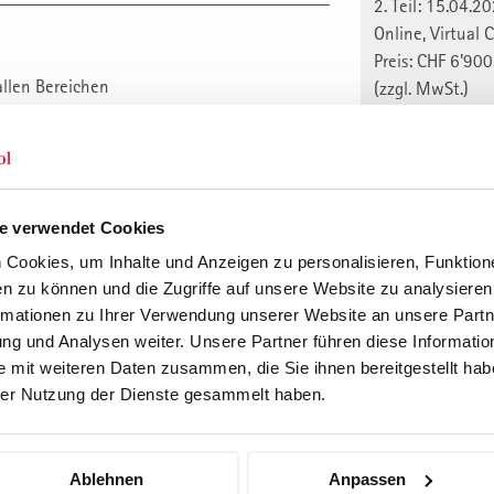
2. Teil: 15.04.2
Online, Virtual
Preis: CHF 6'900
allen Bereichen
(zzgl. MwSt.)
anmelden
Durchführunge
Weiterbildung für die Praxis. Qualität seit
1. Durchf. 2027
e verwendet Cookies
1. Teil: 25.01.2
Cookies, um Inhalte und Anzeigen zu personalisieren, Funktione
St.Gallen
n zu können und die Zugriffe auf unsere Website zu analysiere
2. Teil: 15.04.2
rmationen zu Ihrer Verwendung unserer Website an unsere Partne
Online, Virtual
g und Analysen weiter. Unsere Partner führen diese Informatio
Preis: CHF 6'900
 mit weiteren Daten zusammen, die Sie ihnen bereitgestellt habe
(zzgl. MwSt.)
er Nutzung der Dienste gesammelt haben.
anmelden
2. Durchf. 2027
Ablehnen
Anpassen
1. Teil: 08.03.2