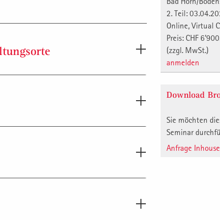
Bad Horn/Bode
2. Teil: 03.04.2
Online, Virtual
Preis: CHF 6'900
ltungsorte
(zzgl. MwSt.)
anmelden
Download Bro
Sie möchten die
Seminar durchf
Durchführung in den Anmeldedaten an.
Anfrage Inhous
tionen:
urchführungsnummer, mit Name und
me sowie
Mailadresse
und Funktion des
r Schweiz, in Deutschland oder in