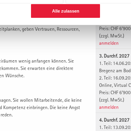
Stuttgart
Alle zulassen
2. Teil: 15.04.2
Online, Virtual
te einen modernen Führungsstil. Sie setzen
Preis: CHF 6'900
 Leitplanken, geben Vertrauen, Ressourcen,
(zzgl. MwSt.)
anmelden
3. Durchf. 2027
Freiräumen wenig anfangen können. Sie
1. Teil: 14.06.2
bekommen. Sie erwarten eine direktere
Bregenz am Bo
ten Wünsche.
2. Teil: 16.09.2
Online, Virtual
Preis: CHF 6'900
(zzgl. MwSt.)
agen. Sie wollen Mitarbeitende, die keine
anmelden
d Kompetenz einbringen. Die keine Angst
 reden.
4. Durchf. 2027
1. Teil: 13.09.2