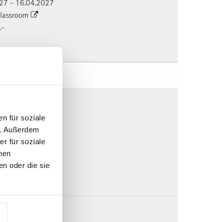
027 - 16.04.2027
 Classroom
.-
n 2027
 | AV2617
027 - 28.01.2027
n für soziale
n. Außerdem
027 - 16.04.2027
r für soziale
 Classroom
nen
.-
n oder die sie
 | AV2627
027 - 11.03.2027