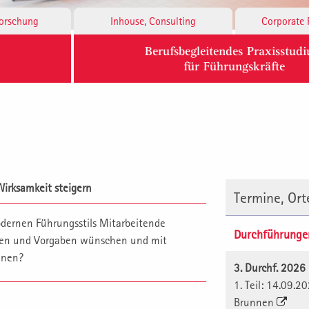
Forschung
Inhouse, Consulting
Corporate 
Berufsbegleitendes Praxisstud
für Führungskräfte
 Wirksamkeit steigern
Termine, Or
modernen Führungsstils Mitarbeitende
Durchführunge
sagen und Vorgaben wünschen und mit
nnen?
3. Durchf. 2026
1. Teil: 14.09.2
Brunnen