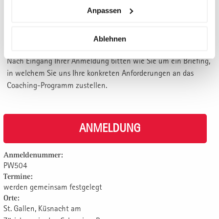
Komplexität ja, Vereinfachen auch: Der Königsweg
Anpassen
Konsequenzen für das eigene Unternehmen
Ablehnen
PERSONALISIERUNG
Nach Eingang Ihrer Anmeldung bitten wie Sie um ein Briefing,
in welchem Sie uns Ihre konkreten Anforderungen an das
Coaching-Programm zustellen.
ANMELDUNG
Anmeldenummer:
PW504
Termine:
werden gemeinsam festgelegt
Orte:
St. Gallen, Küsnacht am