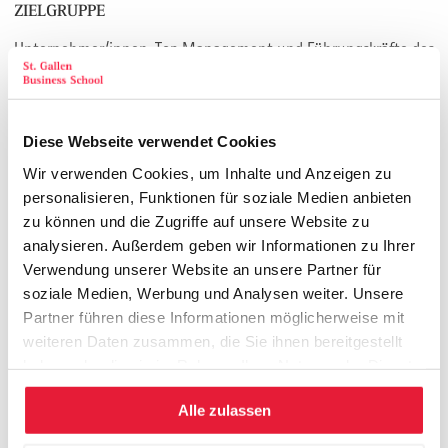
ZIELGRUPPE
Unternehmer/innen, Top Management und Führungskräfte des
obersten Managements mit dem Ziel, Komplexität zu
verstehen, zu erkennen und so damit umzugehen, dass
Komplexität entweder abgebaut oder aber die Fähigkeit, besser
Diese Webseite verwendet Cookies
als andere damit umzugehen, kultiviert wird.
Wir verwenden Cookies, um Inhalte und Anzeigen zu
THEMEN
personalisieren, Funktionen für soziale Medien anbieten
zu können und die Zugriffe auf unsere Website zu
analysieren. Außerdem geben wir Informationen zu Ihrer
Alle reden von Komplexität: Was ist sie und warum ist
Verwendung unserer Website an unsere Partner für
sie so gefährlich?
soziale Medien, Werbung und Analysen weiter. Unsere
Die Komplexitäts-Kennzahl: Komplexität messen
Partner führen diese Informationen möglicherweise mit
Komplexität transparent und damit diskutierbar machen
weiteren Daten zusammen, die Sie ihnen bereitgestellt
Strategien zur Komplexitäts-Bewältigung
haben oder die sie im Rahmen Ihrer Nutzung der Dienste
Vereinfachen, ausdünnen, fokussieren als Option
gesammelt haben.
Komplexitätsbeherrschung als Wettbewerbsvorteil, die
Alle zulassen
Alternative