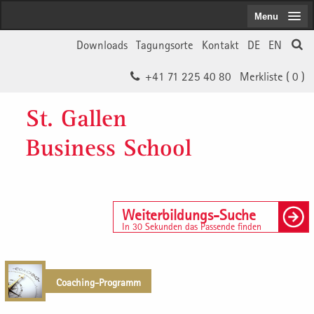
Menu
Downloads
Tagungsorte
Kontakt
DE
EN
+41 71 225 40 80
Merkliste (
0
)
St. Gallen
Business School
Weiterbildungs-Suche
In 30 Sekunden das Passende finden
Coaching-Programm