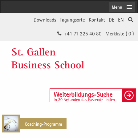
Menu
Downloads
Tagungsorte
Kontakt
DE
EN
+41 71 225 40 80
Merkliste (
0
)
St. Gallen
Business School
Weiterbildungs-Suche
In 30 Sekunden das Passende finden
Coaching-Programm