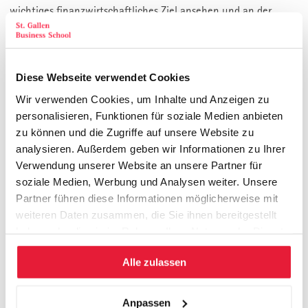
wichtiges finanzwirtschaftliches Ziel ansehen und an der
Wertsteigerung des Unternehmens einen Beitrag leisten
wollen.
THEMEN
Diese Webseite verwendet Cookies
Wir verwenden Cookies, um Inhalte und Anzeigen zu
Kapitalmärkte, CAPM & Co. – die Grundlagen der
personalisieren, Funktionen für soziale Medien anbieten
Wertorientierung
zu können und die Zugriffe auf unsere Website zu
analysieren. Außerdem geben wir Informationen zu Ihrer
Definition und Implementierung wertorientierter
Verwendung unserer Website an unsere Partner für
Kennzahlen, z.B. Wertbeitrag („Value Added“) etc.
soziale Medien, Werbung und Analysen weiter. Unsere
Identifikation von Werttreibern zur
Partner führen diese Informationen möglicherweise mit
Unternehmenswertsteigerung
weiteren Daten zusammen, die Sie ihnen bereitgestellt
Kapitalkosten verstehen und zielgerichtet beeinflussen
haben oder die sie im Rahmen Ihrer Nutzung der Dienste
Umsetzen der Wertorientierung durch konsequentes
gesammelt haben.
Controlling
Alle zulassen
Herunterbrechen der Wertorientierung auf
Investitionsvorhaben
Anpassen