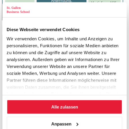
Mehr Details zum Seminar mit dem ZAP
> hier
Diese Webseite verwendet Cookies
Wir verwenden Cookies, um Inhalte und Anzeigen zu
Leistungsbestandteile
personalisieren, Funktionen für soziale Medien anbieten
zu können und die Zugriffe auf unsere Website zu
Die ZAP-Seminare bestehen aus folgenden
analysieren. Außerdem geben wir Informationen zu Ihrer
Leistungsbestandteilen:
Verwendung unserer Website an unsere Partner für
soziale Medien, Werbung und Analysen weiter. Unsere
Management-Seminar, in Präsenz oder Online-Live
Partner führen diese Informationen möglicherweise mit
Zurück am Arbeitsplatz: Monatsmodul zum
weiteren Daten zusammen, die Sie ihnen bereitgestellt
Selbstlernen, Zeitaufwand 1 Tag
haben oder die sie im Rahmen Ihrer Nutzung der Dienste
Lernprotokoll: Was habe ich gelernt, was will ich
gesammelt haben.
umsetzen?
Alle zulassen
2-Tages-Seminar in St. Gallen: Zur Vertiefung und zur
Anwendung des Erlernten
Anpassen