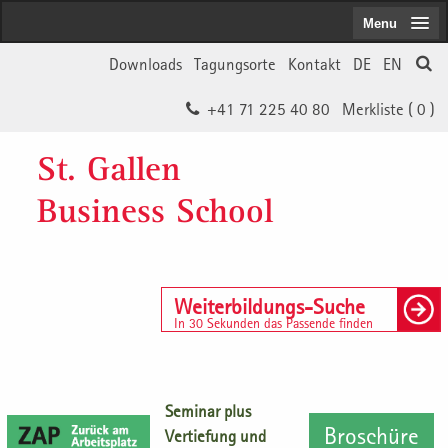
Menu
Downloads
Tagungsorte
Kontakt
DE
EN
+41 71 225 40 80
Merkliste (
0
)
St. Gallen
Business School
Weiterbildungs-Suche
In 30 Sekunden das Passende finden
Seminar plus
Broschüre
Vertiefung und