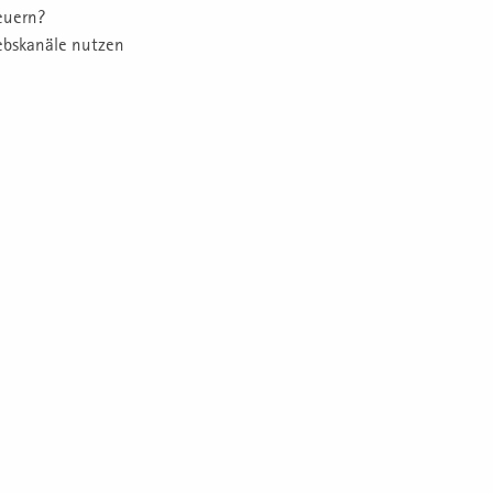
euern?
ebskanäle nutzen