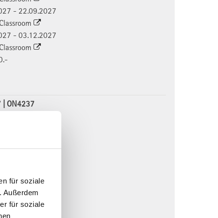
9.2027 - 22.09.2027
l Classroom
2.2027 - 03.12.2027
l Classroom
0.-
7 | ON4237
0.2027 - 06.10.2027
l Classroom
2.2027 - 03.12.2027
l Classroom
1.2028 - 05.01.2028
l Classroom
n für soziale
0.-
n. Außerdem
r für soziale
nen