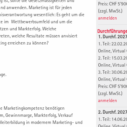
g ist, sollte die Gesetzmässigkeiten und
Preis: CHF 5'90
nd anwenden. Marketing ist für jeden
(zzgl. MwSt.)
nisverantwortung wesentlich: Es geht um die
anmelden
fte im Wettbewerbsumfeld und um die
utzen und Markterfolg. Welche
Durchführung
reten, welche Resultate müssen anvisiert
1. Durchf. 202
ing erreichen zu können?
1. Teil: 22.0
Online, Virtua
2. Teil: 15.0
Online, Virtua
3. Teil: 30.0
age.
Online, Virtua
Preis: CHF 5'90
(zzgl. MwSt.)
anmelden
che Marketingkompetenz benötigen
2. Durchf. 202
m, Gewinnmarge, Markterfolg, Verkauf
1. Teil: 14.0
 Weiterbildung in modernem Marketing- und
Online, Virtua