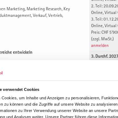
2. Teil: 20.0
hen Marketing, Marketing Research, Key
Online, Virtua
uktmanagement, Verkauf, Vertrieb,
3. Teil: 01.1
Online, Virtua
Preis: CHF 5'90
(zzgl. MwSt.)
anmelden
bereiche entwickeln
3. Durchf. 202
ting
1. Teil: 04.1
Online, Virtua
nehmensführung
2. Teil: 01.1
Online, Virtua
3. Teil: 03.0
e verwendet Cookies
rfolg
Online, Virtua
Cookies, um Inhalte und Anzeigen zu personalisieren, Funktione
Preis: CHF 5'90
n zu können und die Zugriffe auf unsere Website zu analysiere
(zzgl. MwSt.)
rmationen zu Ihrer Verwendung unserer Website an unsere Partne
 und nicht erfüllte Konsumentenwünsche
anmelden
g und Analysen weiter. Unsere Partner führen diese Informatio