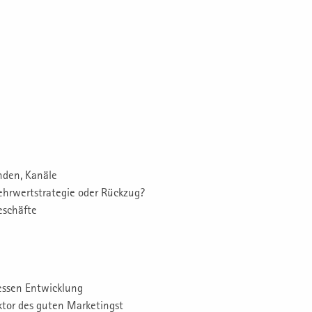
nden, Kanäle
ehrwertstrategie oder Rückzug?
eschäfte
essen Entwicklung
aktor des guten Marketingst