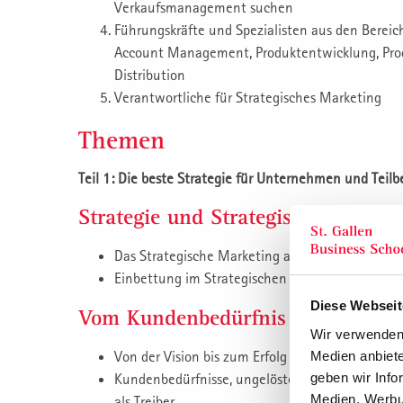
Verkaufsmanagement suchen
Führungskräfte und Spezialisten aus den Bereic
Account Management, Produktentwicklung, Prod
Distribution
Verantwortliche für Strategisches Marketing
Themen
Teil 1: Die beste Strategie für Unternehmen und Teil
Strategie und Strategisches Marke
Das Strategische Marketing als Teil der Unter
Einbettung im Strategischen Denken
Diese Webseit
Vom Kundenbedürfnis zum Markte
Wir verwenden 
Von der Vision bis zum Erfolg im Tagesgeschäft
Medien anbiete
geben wir Info
Kundenbedürfnisse, ungelöste Kundenprobleme
Medien, Werbun
als Treiber