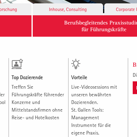
Forschung
Inhouse, Consulting
Corporate 
Berufsbegleitendes Praxisstud
für Führungskräfte
B
Di
Top Dozierende
Vorteile
Treffen Sie
Live-Videosessions mit
der
Führungskräfte führender
unseren bewährten
ool
Konzerne und
Dozierenden.
Mittelstandsfirmen ohne
St. Gallen Tools:
Reise- und Hotelkosten
Management
Instrumente für die
eigene Praxis.