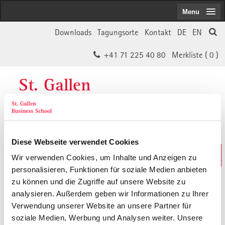
Menu
Downloads
Tagungsorte
Kontakt
DE
EN
+41 71 225 40 80
Merkliste (
0
)
St. Gallen
Business School
Diese Webseite verwendet Cookies
Weiterbildungs-Suche
Wir verwenden Cookies, um Inhalte und Anzeigen zu
In 30 Sekunden das Passende finden
personalisieren, Funktionen für soziale Medien anbieten
zu können und die Zugriffe auf unsere Website zu
analysieren. Außerdem geben wir Informationen zu Ihrer
Der von Ihnen gesuchte Inhalt ist
Verwendung unserer Website an unsere Partner für
soziale Medien, Werbung und Analysen weiter. Unsere
vermutlich umgezogen.