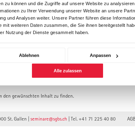
n zu können und die Zugriffe auf unsere Website zu analysiere
rmationen zu Ihrer Verwendung unserer Website an unsere Partne
Forschung
Inhouse, Consulting
Corporate 
g und Analysen weiter. Unsere Partner führen diese Informatio
Berufsbegleitendes Praxisstud
 mit weiteren Daten zusammen, die Sie ihnen bereitgestellt habe
für Führungskräfte
er Nutzung der Dienste gesammelt haben.
Ablehnen
Anpassen
lt ist vermutlich umgezogen.
Alle zulassen
n wir unsere Webseite auf eine neue technische Basis gestellt.
lte verweisen unwirksam.
m den gewünschten Inhalt zu finden.
000 St. Gallen |
seminare@sgbs.ch
|
Tel. +41 71 225 40 80
AG