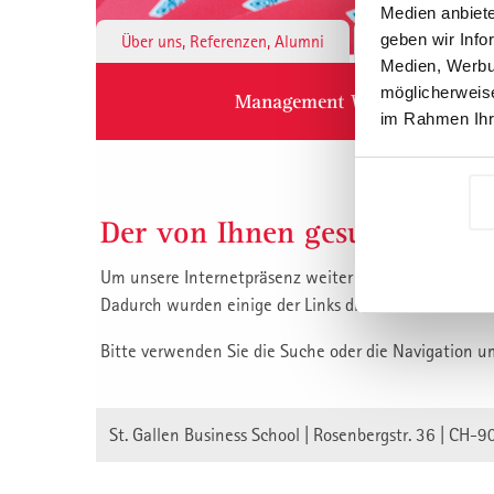
Medien anbiete
geben wir Info
Über uns, Referenzen, Alumni
Institute & 
Medien, Werbun
möglicherweise
Management Weiterbildung
im Rahmen Ihr
Der von Ihnen gesuchte Inha
Um unsere Internetpräsenz weiter zu verbessern, habe
Dadurch wurden einige der Links die auf unsere Inha
Bitte verwenden Sie die Suche oder die Navigation u
St. Gallen Business School | Rosenbergstr. 36 | CH-9