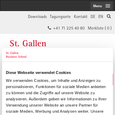
Menu
Downloads
Tagungsorte
Kontakt
DE
EN
+41 71 225 40 80
Merkliste (
0
)
St. Gallen
Business School
Diese Webseite verwendet Cookies
Weiterbildungs-Suche
Wir verwenden Cookies, um Inhalte und Anzeigen zu
In 30 Sekunden das Passende finden
personalisieren, Funktionen für soziale Medien anbieten
zu können und die Zugriffe auf unsere Website zu
analysieren. Außerdem geben wir Informationen zu Ihrer
Der von Ihnen gesuchte Inhalt ist
Verwendung unserer Website an unsere Partner für
soziale Medien, Werbung und Analysen weiter. Unsere
vermutlich umgezogen.