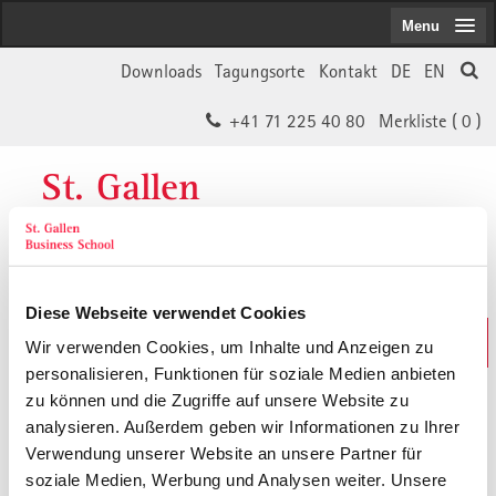
Menu
Downloads
Tagungsorte
Kontakt
DE
EN
+41 71 225 40 80
Merkliste (
0
)
St. Gallen
Business School
Diese Webseite verwendet Cookies
Weiterbildungs-Suche
Wir verwenden Cookies, um Inhalte und Anzeigen zu
In 30 Sekunden das Passende finden
personalisieren, Funktionen für soziale Medien anbieten
zu können und die Zugriffe auf unsere Website zu
analysieren. Außerdem geben wir Informationen zu Ihrer
Der von Ihnen gesuchte Inhalt ist
Verwendung unserer Website an unsere Partner für
soziale Medien, Werbung und Analysen weiter. Unsere
vermutlich umgezogen.