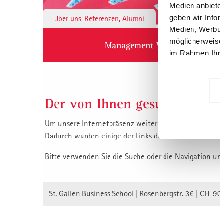
Medien anbiete
geben wir Info
Über uns, Referenzen, Alumni
Institute & 
Medien, Werbun
möglicherweise
Management Weiterbildung
im Rahmen Ihr
Der von Ihnen gesuchte Inha
Um unsere Internetpräsenz weiter zu verbessern, habe
Dadurch wurden einige der Links die auf unsere Inha
Bitte verwenden Sie die Suche oder die Navigation u
St. Gallen Business School | Rosenbergstr. 36 | CH-9