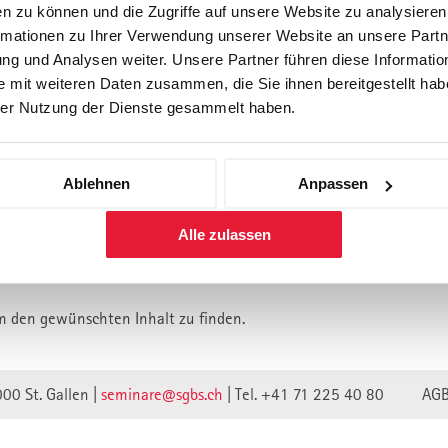
n zu können und die Zugriffe auf unsere Website zu analysiere
rmationen zu Ihrer Verwendung unserer Website an unsere Partne
Forschung
Inhouse, Consulting
Corporate 
g und Analysen weiter. Unsere Partner führen diese Informatio
Berufsbegleitendes Praxisstud
 mit weiteren Daten zusammen, die Sie ihnen bereitgestellt habe
für Führungskräfte
er Nutzung der Dienste gesammelt haben.
Ablehnen
Anpassen
lt ist vermutlich umgezogen.
Alle zulassen
n wir unsere Webseite auf eine neue technische Basis gestellt.
lte verweisen unwirksam.
m den gewünschten Inhalt zu finden.
000 St. Gallen |
seminare@sgbs.ch
|
Tel. +41 71 225 40 80
AG