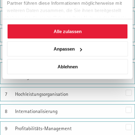
3
Strategisches Management
4
Digitale Transformation
5
Business Development
6
Technologie Management Künstliche Intelligenz im
Management
7
Hochleistungsorganisation
8
Internationalisierung
9
Profitabilitäts-Management
Leadership, Führen