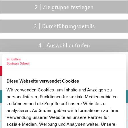
zu können und die Zugriffe auf unsere Website zu
3 | Durchführungsdetails
analysieren. Außerdem geben wir Informationen zu Ihrer
Verwendung unserer Website an unsere Partner für
soziale Medien, Werbung und Analysen weiter. Unsere
4 | Auswahl aufrufen
Partner führen diese Informationen möglicherweise mit
weiteren Daten zusammen, die Sie ihnen bereitgestellt
haben oder die sie im Rahmen Ihrer Nutzung der Dienste
gesammelt haben.
weiter
Alle zulassen
Anpassen
General Management
Ablehnen
1
Ganzheitliche, nachhaltige Unternehmensführung
2
General Management