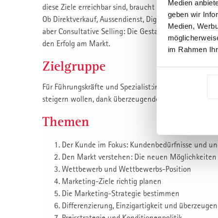
Medien anbiete
diese Ziele erreichbar sind, braucht es das richtige V
geben wir Info
Ob Direktverkauf, Aussendienst, Digital Sales, Verkauf
Medien, Werbun
aber Consultative Selling: Die Gestaltung eines wirkun
möglicherweise
den Erfolg am Markt.
im Rahmen Ihr
Zielgruppe
Für Führungskräfte und Spezialist:innen die den Erf
steigern wollen, dank überzeugendem Marketing und 
Themen
Der Kunde im Fokus: Kundenbedürfnisse und u
Den Markt verstehen: Die neuen Möglichkeiten 
Wettbewerb und Wettbewerbs-Position
Marketing-Ziele richtig planen
Die Marketing-Strategie bestimmen
Differenzierung, Einzigartigkeit und überzeug
Preisstrategie und Konditionenpolitik