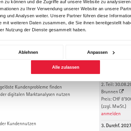
n zu können und die Zugriffe auf unsere Website zu analysiere
ermarktungs-Konzept und Stärke im Vertrieb.
1. Teil: 15.03.
rmationen zu Ihrer Verwendung unserer Website an unsere Partne
 über Plattformen oder Absatzpartner oder
München. Star
g und Analysen weiter. Unsere Partner führen diese Informatio
gsvollen Verkaufs entscheidet letztlich über
2. Teil: 12.04.
 mit weiteren Daten zusammen, die Sie ihnen bereitgestellt habe
Berlin
er Nutzung der Dienste gesammelt haben.
Preis: CHF 8'90
(zzgl. MwSt.)
anmelden
olg des Unternehmens am Markt weiter
Ablehnen
Anpassen
schlagkräftigem Mehr-Kanal-Verkauf.
2. Durchf. 202
Alle zulassen
1. Teil: 14.06.
Luzern
2. Teil: 30.08.
ngelöste Kundenprobleme finden
Brunnen
der digitalen Marktanalysen nutzen
Preis: CHF 8'90
(zzgl. MwSt.)
anmelden
ender Kundennutzen
3. Durchf. 202