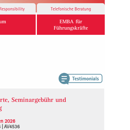
Responsibility
Telefonische Beratung
ium
EMBA für
Führungskräfte
rte, Seminargebühr und
g
en 2026
6 | AV4536