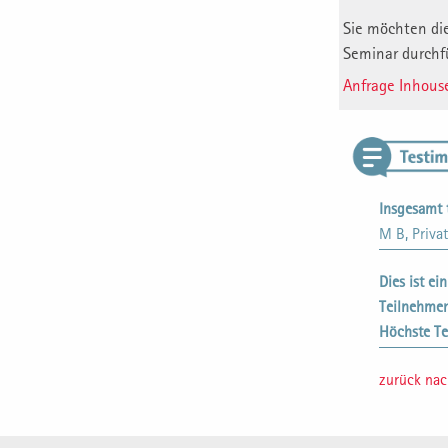
Sie möchten die
Seminar durchf
Anfrage Inhous
Insgesamt 
M B, Privat
Dies ist ei
Teilnehme
Höchste Te
zurück na