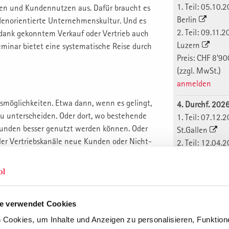
1. Teil: 05.10.
en und Kundennutzen aus. Dafür braucht es
Berlin
denorientierte Unternehmenskultur. Und es
2. Teil: 09.11.
dank gekonntem Verkauf oder Vertrieb auch
Luzern
eminar bietet eine systematische Reise durch
Preis: CHF 8'90
(zzgl. MwSt.)
anmelden
smöglichkeiten. Etwa dann, wenn es gelingt,
4. Durchf. 202
 unterscheiden. Oder dort, wo bestehende
1. Teil: 07.12.
Kunden besser genutzt werden können. Oder
St.Gallen
ler Vertriebskanäle neue Kunden oder Nicht-
2. Teil: 12.04.
n dies konkret?
Berlin
Preis: CHF 8'90
(zzgl. MwSt.)
anmelden
Waffe im Wettstreit um Markterfolg zu
e verwendet Cookies
s- und Marktführerschaft,
Durchführung
Cookies, um Inhalte und Anzeigen zu personalisieren, Funktione
, Produkt- und Kundenrentabilität. Damit
1. Durchf. 202