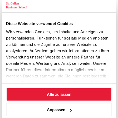
Grand Hotel Villa Castagnola, Lugano
Hotel Saratz, Pontresina/Engadin
Diese Webseite verwendet Cookies
Ameron Mountain Hotel, Davos
Wir verwenden Cookies, um Inhalte und Anzeigen zu
Bad Horn Hotel, Horn (Bodensee)
personalisieren, Funktionen für soziale Medien anbieten
zu können und die Zugriffe auf unsere Website zu
Einstein Hotel, St. Gallen
analysieren. Außerdem geben wir Informationen zu Ihrer
Engimatt City-Gardenhotel, Zürich
Verwendung unserer Website an unsere Partner für
soziale Medien, Werbung und Analysen weiter. Unsere
Innovation Lab Küsnacht, Küsnacht/Zürich
Partner führen diese Informationen möglicherweise mit
weiteren Daten zusammen, die Sie ihnen bereitgestellt
Grischa Hotel, Davos
haben oder die sie im Rahmen Ihrer Nutzung der Dienste
gesammelt haben.
Hermitage Hotel, Luzern
Alle zulassen
Hotel Vitznauerhof, Vitznau
Anpassen
Kulm Hotel, Arosa