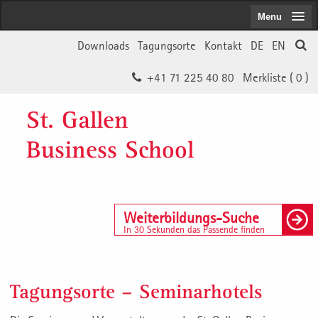
Menu
Downloads
Tagungsorte
Kontakt
DE
EN
+41 71 225 40 80
Merkliste (
0
)
St. Gallen
Business School
Weiterbildungs-Suche
In 30 Sekunden das Passende finden
Tagungsorte – Seminarhotels