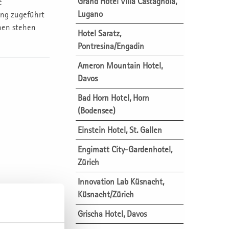
Grand Hotel Villa Castagnola,
e
Lugano
ng zugeführt
men stehen
Hotel Saratz,
Pontresina/Engadin
Ameron Mountain Hotel,
Davos
Bad Horn Hotel, Horn
(Bodensee)
Einstein Hotel, St. Gallen
Engimatt City-Gardenhotel,
Zürich
Innovation Lab Küsnacht,
Küsnacht/Zürich
Grischa Hotel, Davos