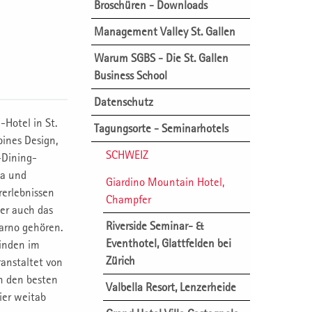
Broschüren - Downloads
Management Valley St. Gallen
Warum SGBS - Die St. Gallen
Business School
Datenschutz
-Hotel in St.
Tagungsorte - Seminarhotels
pines Design,
SCHWEIZ
-Dining-
pa und
Giardino Mountain Hotel,
rerlebnissen
Champfer
der auch das
Riverside Seminar- &
carno gehören.
Eventhotel, Glattfelden bei
inden im
Zürich
ranstaltet von
n den besten
Valbella Resort, Lenzerheide
ier weitab