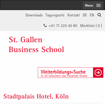
Menu
Downloads
Tagungsorte
Kontakt
DE
EN
+41 71 225 40 80
Merkliste (
0
)
St. Gallen
Business School
Weiterbildungs-Suche
In 30 Sekunden das Passende finden
Stadtpalais Hotel, Köln