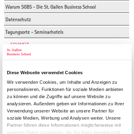
Warum SGBS - Die St. Gallen Business School
Datenschutz
Tagungsorte - Seminarhotels
SCHWEIZ
Giardino Mountain Hotel, Champfer
Riverside Seminar- & Eventhotel, Glattfelden bei Zürich
Diese Webseite verwendet Cookies
Valbella Resort, Lenzerheide
Wir verwenden Cookies, um Inhalte und Anzeigen zu
personalisieren, Funktionen für soziale Medien anbieten
Grand Hotel Villa Castagnola, Lugano
zu können und die Zugriffe auf unsere Website zu
analysieren. Außerdem geben wir Informationen zu Ihrer
Hotel Saratz, Pontresina/Engadin
Verwendung unserer Website an unsere Partner für
soziale Medien, Werbung und Analysen weiter. Unsere
Ameron Mountain Hotel, Davos
Partner führen diese Informationen möglicherweise mit
Bad Horn Hotel, Horn (Bodensee)
weiteren Daten zusammen, die Sie ihnen bereitgestellt