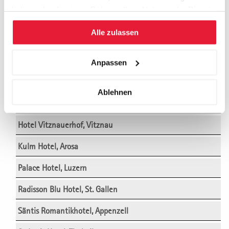
haben oder die sie im Rahmen Ihrer Nutzung der Dienste
Einstein Hotel, St. Gallen
gesammelt haben.
Alle zulassen
Engimatt City-Gardenhotel, Zürich
Innovation Lab Küsnacht, Küsnacht/Zürich
Anpassen
Grischa Hotel, Davos
Ablehnen
Hermitage Hotel, Luzern
Hotel Vitznauerhof, Vitznau
Kulm Hotel, Arosa
Palace Hotel, Luzern
Radisson Blu Hotel, St. Gallen
Säntis Romantikhotel, Appenzell