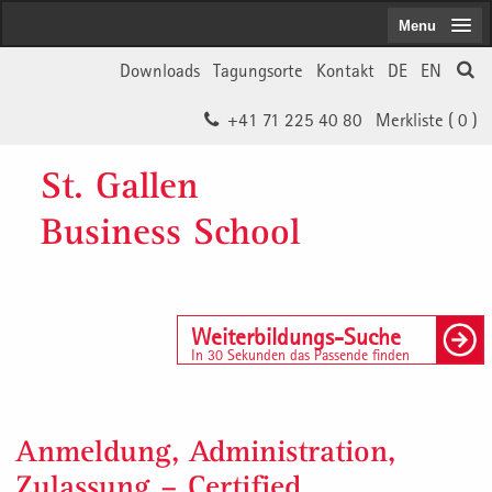
Menu
Downloads
Tagungsorte
Kontakt
DE
EN
+41 71 225 40 80
Merkliste (
0
)
St. Gallen
Business School
Weiterbildungs-Suche
In 30 Sekunden das Passende finden
Anmeldung, Administration,
Zulassung – Certified