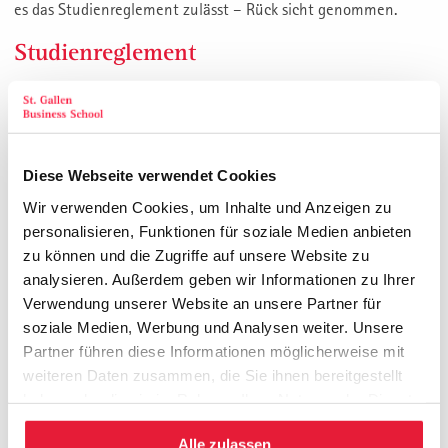
es das Studienreglement zulässt – Rück sicht genommen.
Studienreglement
Das Studienrelement, das Sie bei uns im Sekretariat anfordern
können, ist für alle Studierenden verbindlich.
Studiengebühr
Diese Webseite verwendet Cookies
Die Studiengebühr (zzgl. gesetzl. MwSt.) beinhaltet die Kosten
Wir verwenden Cookies, um Inhalte und Anzeigen zu
für die Semi­narbesuche, Kolloquien, Seminarunterlagen und
personalisieren, Funktionen für soziale Medien anbieten
alfälligen Prüfungen. Nicht enthalten sind sämtliche Hotel­leis­
zu können und die Zugriffe auf unsere Website zu
analysieren. Außerdem geben wir Informationen zu Ihrer
tungen (Übernachtungen, Verpflegung, Tages­pau­schalen der
Verwendung unserer Website an unsere Partner für
Hotels bzw. Seminarzentren), welche im Rahmen der Seminar-
soziale Medien, Werbung und Analysen weiter. Unsere
und Kolloquiumsbesuche anfallen. Diese sind am jeweiligen
Partner führen diese Informationen möglicherweise mit
Veranstaltungsort direkt von den Teilnehmern zu bezahlen.
weiteren Daten zusammen, die Sie ihnen bereitgestellt
Die Studiengebühr ist wie folgt zu bezahlen:
haben oder die sie im Rahmen Ihrer Nutzung der Dienste
Teilrechnung 1: Abschlagszahlung, ca. 30 – 35%, bis 15
gesammelt haben.
Alle zulassen