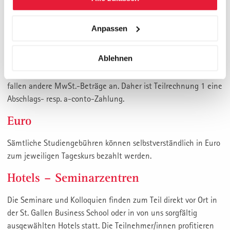
Tage vor Studienbeginn
Teilrechnung 2: 3 Monate nach Studienbeginn
Teilrechnung 3: 6 Monate nach Studienbeginn
Anpassen
* Die genaue Mehrwertsteuer kann erst nach Vorliegen des
Ablehnen
defi nitiven Studienplans ermittel werden. Je nach
Durchführungsort der Seminarmodule, in CH, D oder USA,
fallen andere MwSt.-Beträge an. Daher ist Teilrechnung 1 eine
Abschlags- resp. a-conto-Zahlung.
Euro
Sämtliche Studiengebühren können selbst­verständ­lich in Euro
zum jeweiligen Tageskurs bezahlt werden.
Hotels – Seminarzentren
Die Seminare und Kolloquien finden zum Teil direkt vor Ort in
der St. Gallen Business School oder in von uns sorgfältig
ausgewählten Hotels statt. Die Teilnehmer/innen profitieren