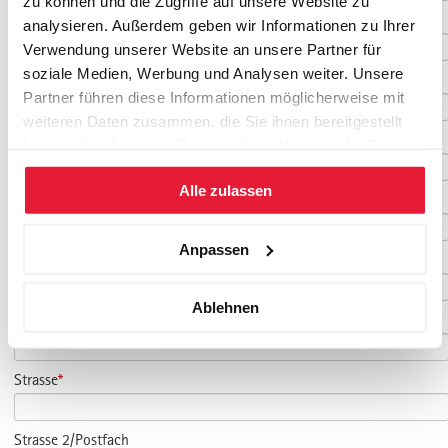
zu können und die Zugriffe auf unsere Website zu
Telefon
*
analysieren. Außerdem geben wir Informationen zu Ihrer
Verwendung unserer Website an unsere Partner für
soziale Medien, Werbung und Analysen weiter. Unsere
Fax
Partner führen diese Informationen möglicherweise mit
weiteren Daten zusammen, die Sie ihnen bereitgestellt
Mobil
haben oder die sie im Rahmen Ihrer Nutzung der Dienste
gesammelt haben.
Alle zulassen
Firma
Anpassen
Funktion
Ablehnen
Abteilung
Strasse
*
Strasse 2/Postfach