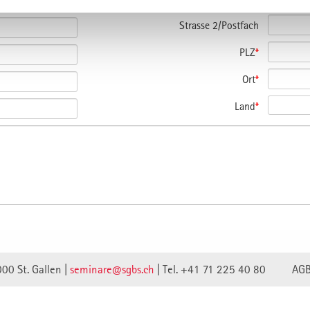
Strasse 2/Postfach
PLZ
*
Ort
*
Land
*
000 St. Gallen |
seminare@sgbs.ch
|
Tel. +41 71 225 40 80
AG