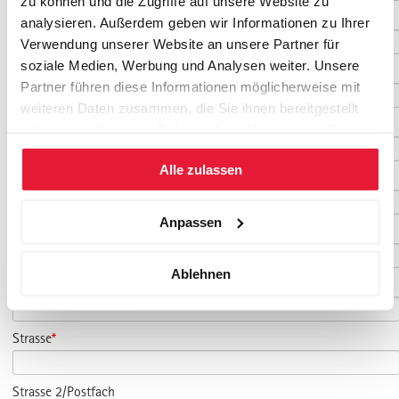
zu können und die Zugriffe auf unsere Website zu
Telefon
*
analysieren. Außerdem geben wir Informationen zu Ihrer
Verwendung unserer Website an unsere Partner für
soziale Medien, Werbung und Analysen weiter. Unsere
Fax
Partner führen diese Informationen möglicherweise mit
weiteren Daten zusammen, die Sie ihnen bereitgestellt
Mobil
haben oder die sie im Rahmen Ihrer Nutzung der Dienste
gesammelt haben.
Alle zulassen
Firma
Anpassen
Funktion
Ablehnen
Abteilung
Strasse
*
Strasse 2/Postfach