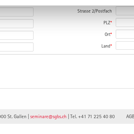
Strasse 2/Postfach
PLZ
*
Ort
*
Land
*
000 St. Gallen |
seminare@sgbs.ch
|
Tel. +41 71 225 40 80
AG