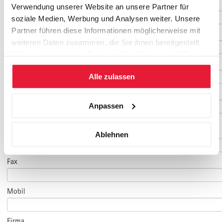
Nachname
*
Verwendung unserer Website an unsere Partner für
soziale Medien, Werbung und Analysen weiter. Unsere
Partner führen diese Informationen möglicherweise mit
Geburtsdatum
weiteren Daten zusammen, die Sie ihnen bereitgestellt
haben oder die sie im Rahmen Ihrer Nutzung der Dienste
E-Mail
*
gesammelt haben.
Alle zulassen
E-Mail Teilnehmer/in
Anpassen
(falls abweichend)
Telefon
*
Ablehnen
Fax
Mobil
Firma