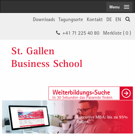
Menu
Downloads
Tagungsorte
Kontakt
DE
EN
+41 71 225 40 80
Merkliste (
0
)
St. Gallen
Business School
Weiterbildungs-Suche
In 30 Sekunden das Passende finden
Executive MBA: bis zu 95%
Online