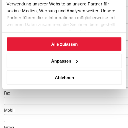
Nachname
*
Verwendung unserer Website an unsere Partner für
soziale Medien, Werbung und Analysen weiter. Unsere
Partner führen diese Informationen möglicherweise mit
Geburtsdatum
weiteren Daten zusammen, die Sie ihnen bereitgestellt
haben oder die sie im Rahmen Ihrer Nutzung der Dienste
E-Mail
*
gesammelt haben.
Alle zulassen
E-Mail Teilnehmer/in
Anpassen
(falls abweichend)
Telefon
*
Ablehnen
Fax
Mobil
Firma