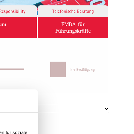
Responsibility
Telefonische Beratung
ium
EMBA für
Führungskräfte
Ihre Bestätigung
n für soziale