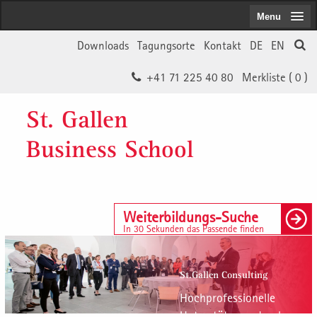
Menu
Downloads
Tagungsorte
Kontakt
DE
EN
+41 71 225 40 80
Merkliste (
0
)
St. Gallen
Business School
Weiterbildungs-Suche
In 30 Sekunden das Passende finden
St.Gallen Consulting
Hochprofessionelle
Unterstützung durch