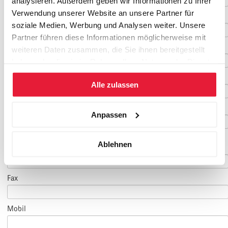
analysieren. Außerdem geben wir Informationen zu Ihrer
Verwendung unserer Website an unsere Partner für
Nachname
*
soziale Medien, Werbung und Analysen weiter. Unsere
Partner führen diese Informationen möglicherweise mit
Geburtsdatum
weiteren Daten zusammen, die Sie ihnen bereitgestellt
haben oder die sie im Rahmen Ihrer Nutzung der Dienste
gesammelt haben.
E-Mail
*
Alle zulassen
E-Mail Teilnehmer/in
Anpassen
(falls abweichend)
Ablehnen
Telefon
*
Fax
Mobil