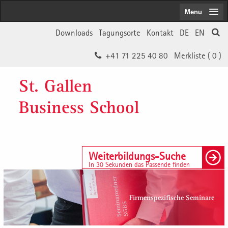
Menu
Downloads
Tagungsorte
Kontakt
DE
EN
+41 71 225 40 80
Merkliste (
0
)
St. Gallen
Business School
Weiterbildungs-Suche
In 30 Sekunden das Passende finden
Firmenspezifische Seminare