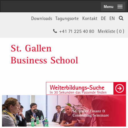
Menu
Downloads
Tagungsorte
Kontakt
DE
EN
+41 71 225 40 80
Merkliste (
0
)
St. Gallen
Business School
Weiterbildungs-Suche
In 30 Sekunden das Passende finden
St. Galler Finanz &
Controlling Seminare