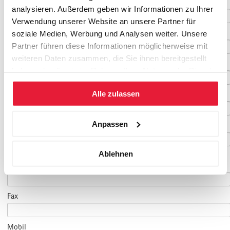
Vorname
*
analysieren. Außerdem geben wir Informationen zu Ihrer
Verwendung unserer Website an unsere Partner für
Nachname
*
soziale Medien, Werbung und Analysen weiter. Unsere
Partner führen diese Informationen möglicherweise mit
weiteren Daten zusammen, die Sie ihnen bereitgestellt
Geburtsdatum
haben oder die sie im Rahmen Ihrer Nutzung der Dienste
gesammelt haben.
Alle zulassen
E-Mail
*
Anpassen
E-Mail Teilnehmer/in
Ablehnen
(falls abweichend)
Telefon
*
Fax
Mobil