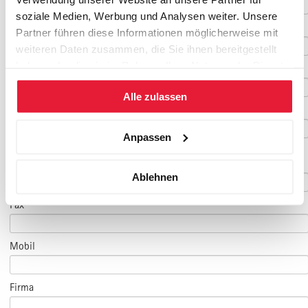
soziale Medien, Werbung und Analysen weiter. Unsere
Geburtsdatum
Partner führen diese Informationen möglicherweise mit
weiteren Daten zusammen, die Sie ihnen bereitgestellt
haben oder die sie im Rahmen Ihrer Nutzung der Dienste
E-Mail
*
gesammelt haben.
Alle zulassen
E-Mail Teilnehmer/in
Anpassen
(falls abweichend)
Telefon
*
Ablehnen
Fax
Mobil
Firma