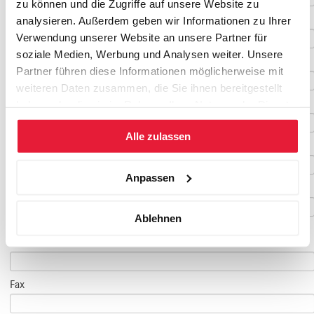
zu können und die Zugriffe auf unsere Website zu
Vorname
*
analysieren. Außerdem geben wir Informationen zu Ihrer
Verwendung unserer Website an unsere Partner für
soziale Medien, Werbung und Analysen weiter. Unsere
Nachname
*
Partner führen diese Informationen möglicherweise mit
weiteren Daten zusammen, die Sie ihnen bereitgestellt
Geburtsdatum
haben oder die sie im Rahmen Ihrer Nutzung der Dienste
gesammelt haben.
Alle zulassen
E-Mail
*
Anpassen
E-Mail Teilnehmer/in
Ablehnen
(falls abweichend)
Telefon
*
Fax