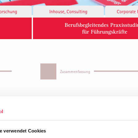
Forschung
Inhouse, Consulting
Corporate 
Berufsbegleitendes Praxisstud
für Führungskräfte
Zusammenfassung
 & St. Galler Leadership-Ansatz
e verwendet Cookies