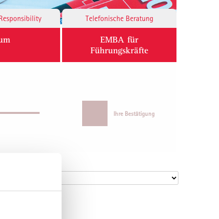
Responsibility
Telefonische Beratung
ium
EMBA für
Führungskräfte
Ihre Bestätigung