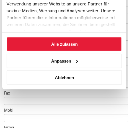
Nachname
*
Verwendung unserer Website an unsere Partner für
soziale Medien, Werbung und Analysen weiter. Unsere
Partner führen diese Informationen möglicherweise mit
Geburtsdatum
weiteren Daten zusammen, die Sie ihnen bereitgestellt
haben oder die sie im Rahmen Ihrer Nutzung der Dienste
E-Mail
*
gesammelt haben.
Alle zulassen
E-Mail Teilnehmer/in
Anpassen
(falls abweichend)
Telefon
*
Ablehnen
Fax
Mobil
Firma