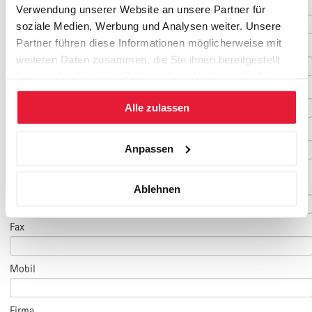
Nachname
*
Verwendung unserer Website an unsere Partner für
soziale Medien, Werbung und Analysen weiter. Unsere
Partner führen diese Informationen möglicherweise mit
Geburtsdatum
weiteren Daten zusammen, die Sie ihnen bereitgestellt
haben oder die sie im Rahmen Ihrer Nutzung der Dienste
E-Mail
*
gesammelt haben.
Alle zulassen
E-Mail Teilnehmer/in
Anpassen
(falls abweichend)
Telefon
*
Ablehnen
Fax
Mobil
Firma