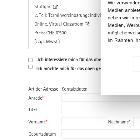
Wir verwenden 
Stuttgart
Medien anbiete
2. Teil: Terminvereinbarung: individuell
geben wir Info
Online, Virtual Classroom
Medien, Werbun
Preis: CHF 6'500.-
möglicherweise
im Rahmen Ihr
(zzgl. MwSt.)
Ich interessiere mich für das oben genannte Progr
Ich möchte mich für das oben genannte Programm a
Art der Adresse
Kontaktdaten
Anrede
*
Titel
Vorname
*
Nachname
*
Geburtsdatum