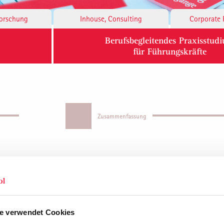
Forschung
Inhouse, Consulting
Corporate 
Berufsbegleitendes Praxisstud
für Führungskräfte
Zusammenfassung
enz und Leadership
e verwendet Cookies