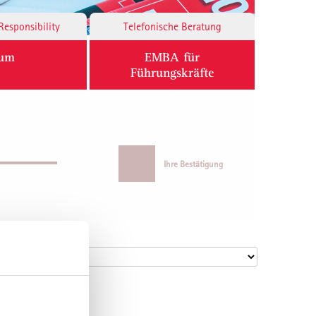
Responsibility
Telefonische Beratung
ium
EMBA für
Führungskräfte
Ihre Bestätigung