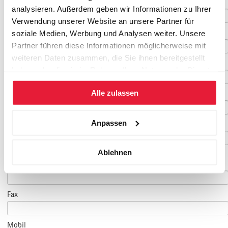
Vorname
*
analysieren. Außerdem geben wir Informationen zu Ihrer
Verwendung unserer Website an unsere Partner für
Nachname
*
soziale Medien, Werbung und Analysen weiter. Unsere
Partner führen diese Informationen möglicherweise mit
weiteren Daten zusammen, die Sie ihnen bereitgestellt
Geburtsdatum
haben oder die sie im Rahmen Ihrer Nutzung der Dienste
gesammelt haben.
Alle zulassen
E-Mail
*
Anpassen
E-Mail Teilnehmer/in
Ablehnen
(falls abweichend)
Telefon
*
Fax
Mobil