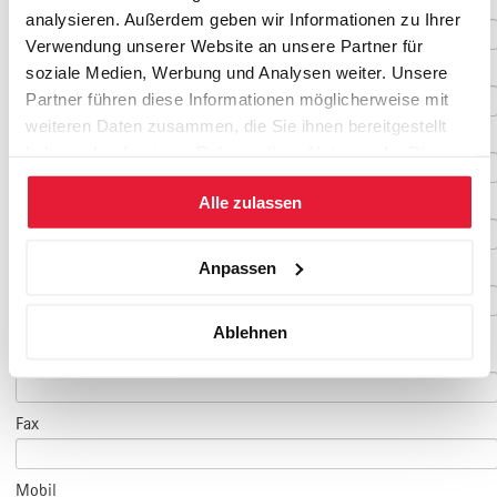
Vorname
*
analysieren. Außerdem geben wir Informationen zu Ihrer
Verwendung unserer Website an unsere Partner für
Nachname
*
soziale Medien, Werbung und Analysen weiter. Unsere
Partner führen diese Informationen möglicherweise mit
weiteren Daten zusammen, die Sie ihnen bereitgestellt
Geburtsdatum
haben oder die sie im Rahmen Ihrer Nutzung der Dienste
gesammelt haben.
Alle zulassen
E-Mail
*
Anpassen
E-Mail Teilnehmer/in
Ablehnen
(falls abweichend)
Telefon
*
Fax
Mobil