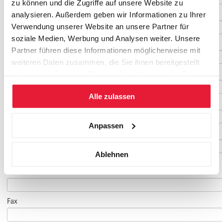
zu können und die Zugriffe auf unsere Website zu
Vorname
*
analysieren. Außerdem geben wir Informationen zu Ihrer
Verwendung unserer Website an unsere Partner für
soziale Medien, Werbung und Analysen weiter. Unsere
Nachname
*
Partner führen diese Informationen möglicherweise mit
weiteren Daten zusammen, die Sie ihnen bereitgestellt
Geburtsdatum
haben oder die sie im Rahmen Ihrer Nutzung der Dienste
gesammelt haben.
Alle zulassen
E-Mail
*
Anpassen
E-Mail Teilnehmer/in
Ablehnen
(falls abweichend)
Telefon
*
Fax