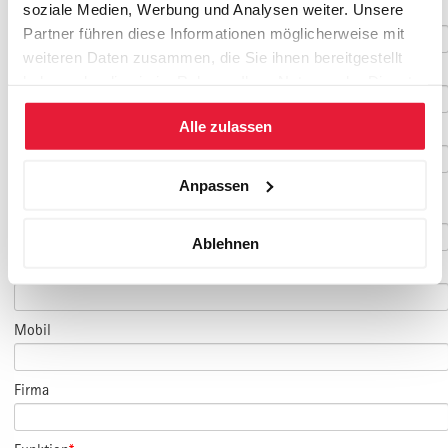
soziale Medien, Werbung und Analysen weiter. Unsere
Geburtsdatum
Partner führen diese Informationen möglicherweise mit
weiteren Daten zusammen, die Sie ihnen bereitgestellt
E-Mail
*
haben oder die sie im Rahmen Ihrer Nutzung der Dienste
gesammelt haben.
Alle zulassen
E-Mail Teilnehmer/in
Anpassen
(falls abweichend)
Telefon
*
Ablehnen
Fax
Mobil
Firma