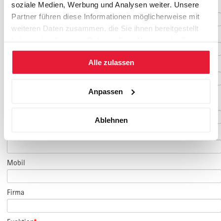
soziale Medien, Werbung und Analysen weiter. Unsere
Geburtsdatum
Partner führen diese Informationen möglicherweise mit
weiteren Daten zusammen, die Sie ihnen bereitgestellt
E-Mail
*
haben oder die sie im Rahmen Ihrer Nutzung der Dienste
gesammelt haben.
Alle zulassen
E-Mail Teilnehmer/in
Anpassen
(falls abweichend)
Telefon
*
Ablehnen
Fax
Mobil
Firma