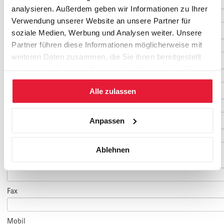
Vorname
*
analysieren. Außerdem geben wir Informationen zu Ihrer
Verwendung unserer Website an unsere Partner für
Nachname
*
soziale Medien, Werbung und Analysen weiter. Unsere
Partner führen diese Informationen möglicherweise mit
weiteren Daten zusammen, die Sie ihnen bereitgestellt
Geburtsdatum
haben oder die sie im Rahmen Ihrer Nutzung der Dienste
gesammelt haben.
Alle zulassen
E-Mail
*
Anpassen
E-Mail Teilnehmer/in
Ablehnen
(falls abweichend)
Telefon
*
Fax
Mobil