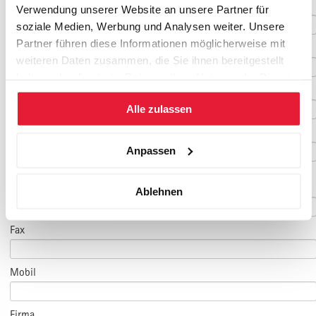
Nachname
*
Verwendung unserer Website an unsere Partner für
soziale Medien, Werbung und Analysen weiter. Unsere
Partner führen diese Informationen möglicherweise mit
Geburtsdatum
weiteren Daten zusammen, die Sie ihnen bereitgestellt
haben oder die sie im Rahmen Ihrer Nutzung der Dienste
E-Mail
*
gesammelt haben.
Alle zulassen
E-Mail Teilnehmer/in
Anpassen
(falls abweichend)
Telefon
*
Ablehnen
Fax
Mobil
Firma